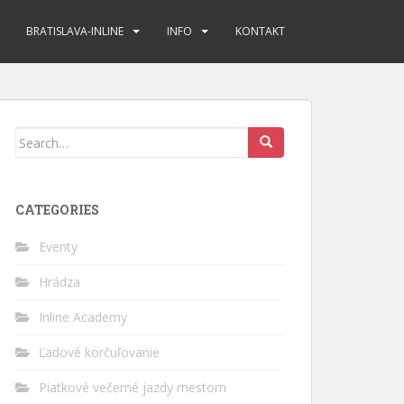
BRATISLAVA-INLINE
INFO
KONTAKT
Search
for:
CATEGORIES
Eventy
Hrádza
Inline Academy
Ľadové korčuľovanie
Piatkové večerné jazdy mestom